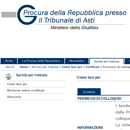
Home
La Procura della Repubblica
Modulistica
Servizi per l'utenza
Sei in:
Home
>
Servizi per l'utenza
>
Come fare per
>
Certificati
>
Permessi di colloq
Servizi per l'utenza
Come fare per
Come fare per
Richieste online certificati
SCHEDA
Glossario
PERMESSI DI COLLOQUIO
I famil
dalla P
colloqui
La rich
INFORMAZIONI