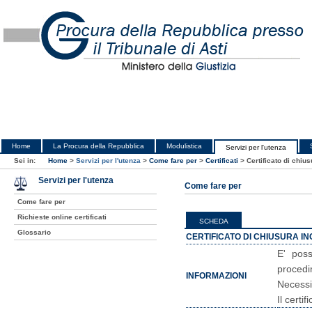
Home
La Procura della Repubblica
Modulistica
Servizi per l'utenza
Sei in:
Home
>
Servizi per l'utenza
>
Come fare per
>
Certificati
>
Certificato di chiu
Servizi per l'utenza
Come fare per
Come fare per
Richieste online certificati
SCHEDA
Glossario
CERTIFICATO DI CHIUSURA IN
E' poss
procedim
INFORMAZIONI
Necessit
Il certi