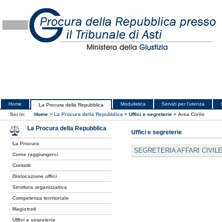
Home
Modulistica
Servizi per l'utenza
La Procura della Repubblica
Sei in:
Home
>
La Procura della Repubblica
>
Uffici e segreterie
>
Area Civile
La Procura della Repubblica
Uffici e segreterie
La Procura
SEGRETERIA AFFARI CIVIL
Come raggiungerci
Contatti
Dislocazione uffici
Struttura organizzativa
Competenza territoriale
Magistrati
Uffici e segreterie