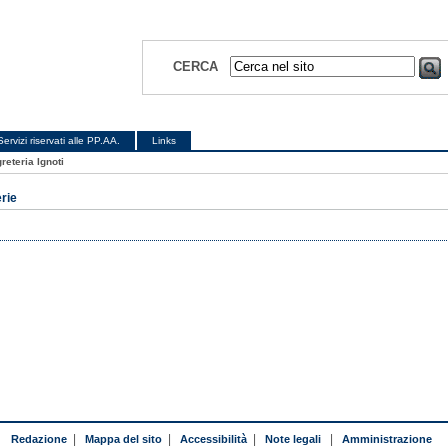
CERCA
Servizi riservati alle PP.AA.
Links
reteria Ignoti
erie
Redazione
|
Mappa del sito
|
Accessibilità
|
Note legali
|
Amministrazione