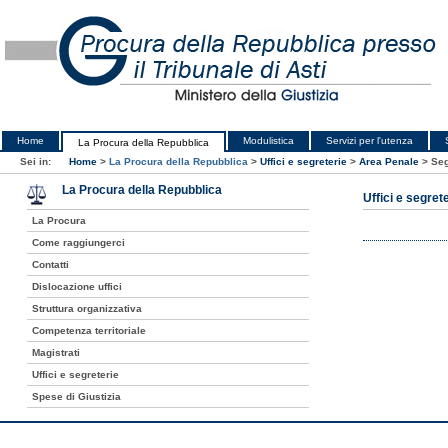
Home
Modulistica
Servizi per l'utenza
La Procura della Repubblica
Sei in:
Home
>
La Procura della Repubblica
>
Uffici e segreterie
>
Area Penale
>
Seg
La Procura della Repubblica
Uffici e segret
La Procura
Come raggiungerci
Contatti
Dislocazione uffici
Struttura organizzativa
Competenza territoriale
Magistrati
Uffici e segreterie
Spese di Giustizia