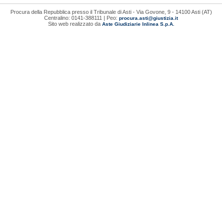
Procura della Repubblica presso il Tribunale di Asti - Via Govone, 9 - 14100 Asti (AT)
Centralino: 0141-388111 | Peo:
procura.asti@giustizia.it
Sito web realizzato da
Aste Giudiziarie Inlinea S.p.A.