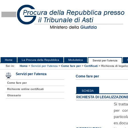
Home
La Procura della Repubblica
Modulistica
Servizi per l'utenza
Sei in:
Home
>
Servizi per l'utenza
>
Come fare per
>
Certificati
>
Richiesta di legali
Servizi per l'utenza
Come fare per
Come fare per
Richieste online certificati
SCHEDA
Glossario
RICHIESTA DI LEGALIZZAZIO
Si trat
per con
particol
es.docum